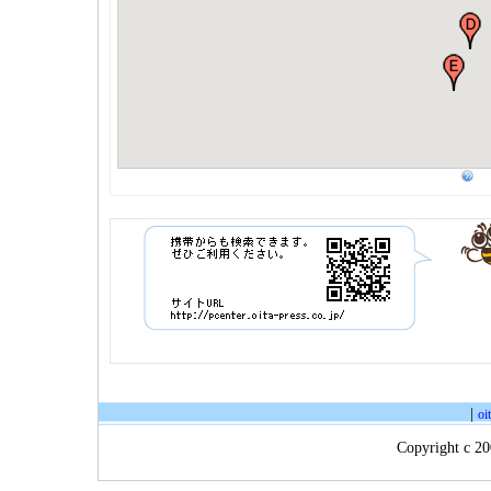
|
oi
Copyright c