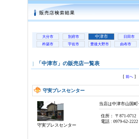
中津市
大分市
別府市
日田市
杵築市
宇佐市
豊後大野市
由布市
「中津市」の販売店一覧表
[
前へ
守実プレスセンター
当店は中津市山国町
住所： 〒871-07
電話 : 0979-62-222
守実プレスセンター