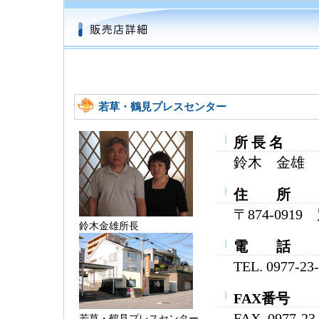
若草・鶴見プレスセンター
所 長 名
鈴木 金雄
住 所
〒874-091
鈴木金雄所長
電 話
TEL. 0977-23
FAX番号
FAX. 0977-23
若草・鶴見プレスセンター