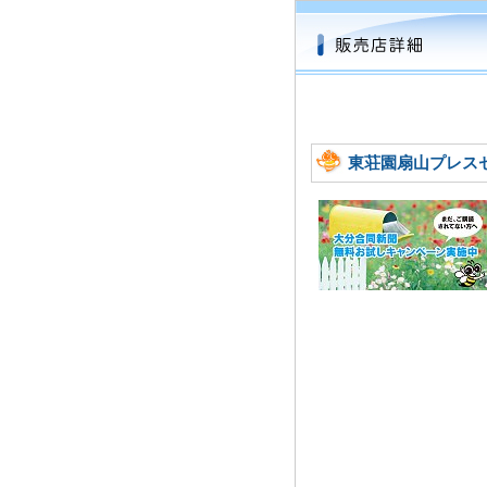
東荘園扇山プレス