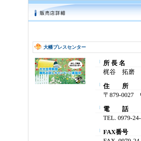
大幡プレスセンター
所 長 名
梶谷 拓磨
住 所
〒879-002
電 話
TEL. 0979-24
FAX番号
FAX. 0979-24