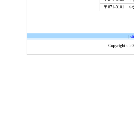
〒871-0101
中
|
oi
Copyright c