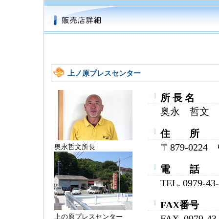
上ノ原プレスセンター
所 長 名
奥永 哲文
住 所
〒879-02
奥永哲文所長
電 話
TEL. 0979-43
FAX番号
上の原プレスセンター
FAX. 0979-43