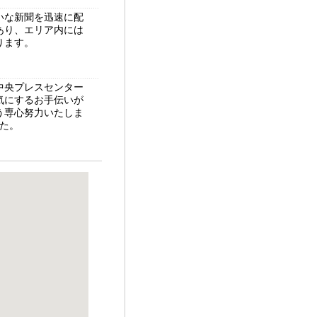
いな新聞を迅速に配
あり、エリア内には
ります。
中央プレスセンター
気にするお手伝いが
う専心努力いたしま
した。