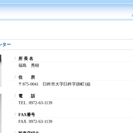
ンター
所 長 名
福島 秀樹
住 所
〒875-0041 臼杵市大字臼杵字掛町1組
電 話
TEL. 0972-63-1139
FAX番号
FAX. 0972-63-1139